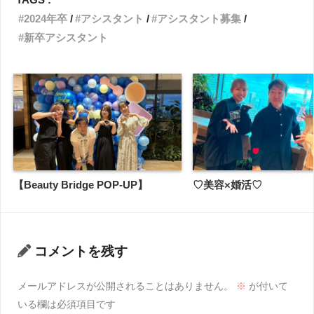
2024年卒
アシスタント
アシスタント募集
新卒アシスタント
【Beauty Bridge POP-UP】
♡美容×婚活♡
コメントを残す
メールアドレスが公開されることはありません。
※
が付いて
いる欄は必須項目です