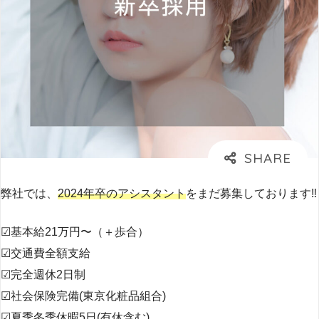
弊社では、
2024年卒のアシスタント
をまだ募集しております‼
☑︎基本給21万円〜（＋歩合）
☑︎交通費全額支給
☑︎完全週休2日制
☑︎社会保険完備(東京化粧品組合)
☑︎夏季冬季休暇5日(有休含む)