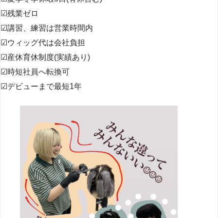
☑︎残業ゼロ
☑︎講習、練習は営業時間内
☑︎ウィッグ代は会社負担
☑︎産休育休制度(実績あり)
☑︎時短社員へ転換可
☑︎デビューまで最短1年