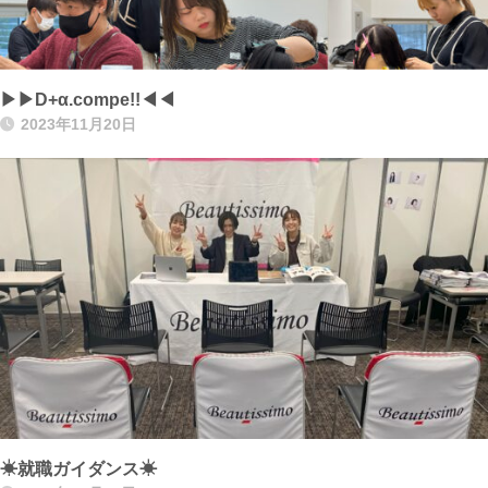
▶▶D+α.compe!!◀◀
2023年11月20日
☀就職ガイダンス☀